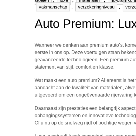
stoelen
,
luxe
,
materialen
,
no-claimkort
vakmanschap
,
verzekeringniveau
,
verz
Auto Premium: Luxe
Wanneer we denken aan premium auto’s, kom
eerste in ons op. Deze voertuigen staan beken
geavanceerde technologieën. Een premium auto 
statement van stijl, comfort en klasse.
Wat maakt een auto premium? Allereerst is h
aandacht aan de kwaliteit van materialen, afwer
uitgevoerd om een ongeëvenaarde rijervaring t
Daarnaast zijn prestaties een belangrijk aspe
ophangingssystemen en innovatieve technologi
Of u nu op de snelweg rijdt of bochtige wegen v