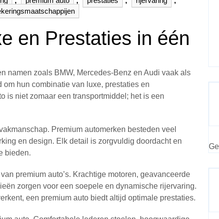
ing
,
premium auto
,
prestaties
,
rijervaring
,
ekeringsmaatschappijen
 en Prestaties in één
en namen zoals BMW, Mercedes-Benz en Audi vaak als
d om hun combinatie van luxe, prestaties en
is niet zomaar een transportmiddel; het is een
et vakmanschap. Premium automerken besteden veel
king en design. Elk detail is zorgvuldig doordacht en
Ge
e bieden.
ct van premium auto’s. Krachtige motoren, geavanceerde
eën zorgen voor een soepele en dynamische rijervaring.
erkent, een premium auto biedt altijd optimale prestaties.