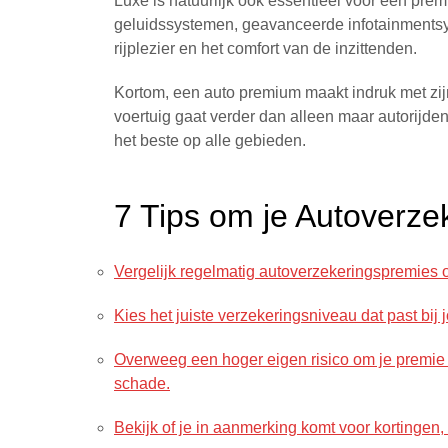
Luxe is natuurlijk ook essentieel voor een pr
geluidssystemen, geavanceerde infotainmentsys
rijplezier en het comfort van de inzittenden.
Kortom, een auto premium maakt indruk met zij
voertuig gaat verder dan alleen maar autorijden
het beste op alle gebieden.
7 Tips om je Autoverze
Vergelijk regelmatig autoverzekeringspremies 
Kies het juiste verzekeringsniveau dat past bij
Overweeg een hoger eigen risico om je premie 
schade.
Bekijk of je in aanmerking komt voor kortingen,