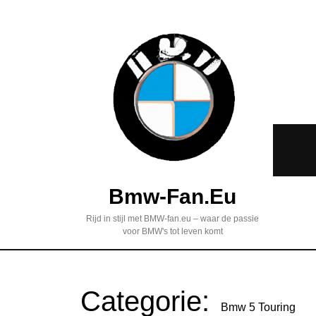
Bmw-Fan.eu
Rijd in stijl met BMW-fan.eu – waar de passie
voor BMW's tot leven komt
Categorie:
Bmw 5 Touring