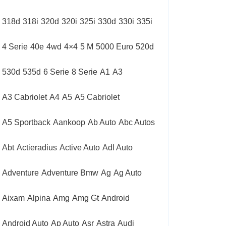
318d
318i
320d
320i
325i
330d
330i
335i
4 Serie
40e
4wd
4×4
5 M
5000 Euro
520d
530d
535d
6 Serie
8 Serie
A1
A3
A3 Cabriolet
A4
A5
A5 Cabriolet
A5 Sportback
Aankoop
Ab Auto
Abc Autos
Abt
Actieradius
Active Auto
Adl Auto
Adventure
Adventure Bmw
Ag
Ag Auto
Aixam
Alpina
Amg
Amg Gt
Android
Android Auto
Ap Auto
Asr
Astra
Audi