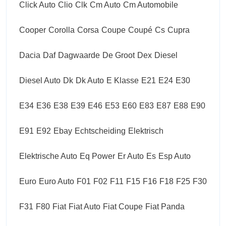
Click Auto
Clio
Clk
Cm Auto
Cm Automobile
Cooper
Corolla
Corsa
Coupe
Coupé
Cs
Cupra
Dacia
Daf
Dagwaarde
De Groot
Dex
Diesel
Diesel Auto
Dk
Dk Auto
E Klasse
E21
E24
E30
E34
E36
E38
E39
E46
E53
E60
E83
E87
E88
E90
E91
E92
Ebay
Echtscheiding
Elektrisch
Elektrische Auto
Eq Power
Er Auto
Es
Esp Auto
Euro
Euro Auto
F01
F02
F11
F15
F16
F18
F25
F30
F31
F80
Fiat
Fiat Auto
Fiat Coupe
Fiat Panda