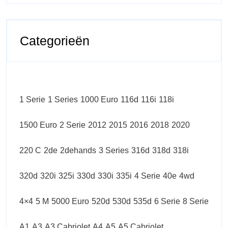
Categorieën
1 Serie
1 Series
1000 Euro
116d
116i
118i
1500 Euro
2 Serie
2012
2015
2016
2018
2020
220 C
2de
2dehands
3 Series
316d
318d
318i
320d
320i
325i
330d
330i
335i
4 Serie
40e
4wd
4×4
5 M
5000 Euro
520d
530d
535d
6 Serie
8 Serie
A1
A3
A3 Cabriolet
A4
A5
A5 Cabriolet