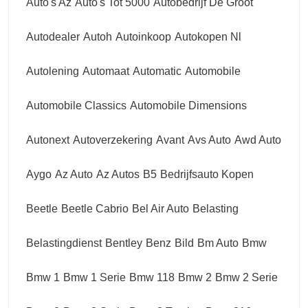
Auto's Az
Auto's Tot 5000
Autobedrijf De Groot
Autodealer
Autoh
Autoinkoop
Autokopen Nl
Autolening
Automaat
Automatic
Automobile
Automobile Classics
Automobile Dimensions
Autonext
Autoverzekering
Avant
Avs Auto
Awd Auto
Aygo
Az Auto
Az Autos
B5
Bedrijfsauto Kopen
Beetle
Beetle Cabrio
Bel Air Auto
Belasting
Belastingdienst
Bentley
Benz
Bild
Bm Auto
Bmw
Bmw 1
Bmw 1 Serie
Bmw 118
Bmw 2
Bmw 2 Serie