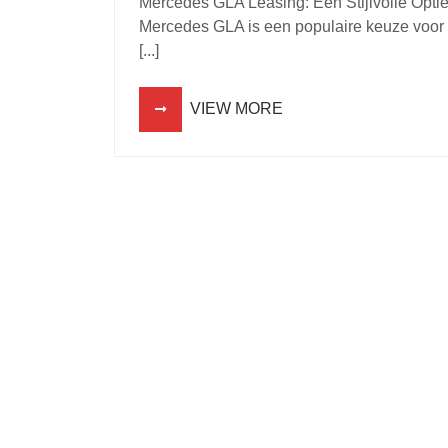
Mercedes GLA Leasing: Een Stijlvolle Opti
Mercedes GLA is een populaire keuze voor d
[...]
VIEW MORE