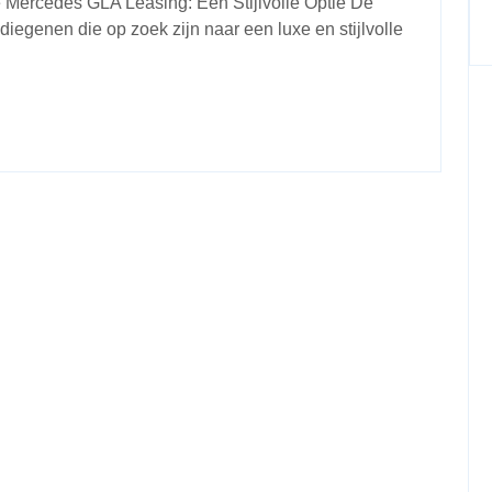
e Mercedes GLA Leasing: Een Stijlvolle Optie De
iegenen die op zoek zijn naar een luxe en stijlvolle