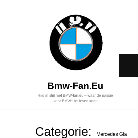
Bmw-Fan.eu
Rijd in stijl met BMW-fan.eu – waar de passie
voor BMW's tot leven komt
Categorie:
Mercedes Gla