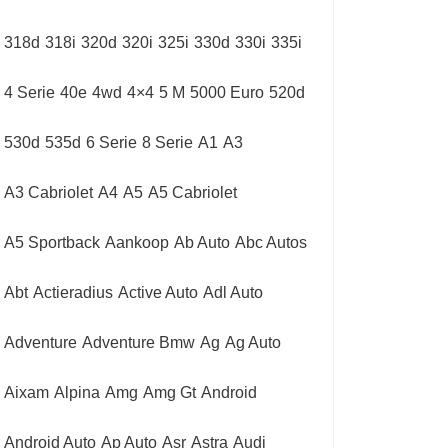
318d
318i
320d
320i
325i
330d
330i
335i
4 Serie
40e
4wd
4×4
5 M
5000 Euro
520d
530d
535d
6 Serie
8 Serie
A1
A3
A3 Cabriolet
A4
A5
A5 Cabriolet
A5 Sportback
Aankoop
Ab Auto
Abc Autos
Abt
Actieradius
Active Auto
Adl Auto
Adventure
Adventure Bmw
Ag
Ag Auto
Aixam
Alpina
Amg
Amg Gt
Android
Android Auto
Ap Auto
Asr
Astra
Audi