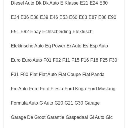
Diesel Auto
Dk
Dk Auto
E Klasse
E21
E24
E30
E34
E36
E38
E39
E46
E53
E60
E83
E87
E88
E90
E91
E92
Ebay
Echtscheiding
Elektrisch
Elektrische Auto
Eq Power
Er Auto
Es
Esp Auto
Euro
Euro Auto
F01
F02
F11
F15
F16
F18
F25
F30
F31
F80
Fiat
Fiat Auto
Fiat Coupe
Fiat Panda
Fm Auto
Ford
Ford Fiesta
Ford Kuga
Ford Mustang
Formula Auto
G Auto
G20
G21
G30
Garage
Garage De Groot
Garantie
Gaspedaal
Gl Auto
Glc