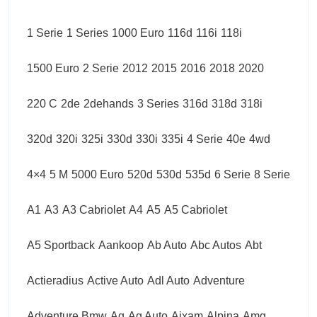
1 Serie
1 Series
1000 Euro
116d
116i
118i
1500 Euro
2 Serie
2012
2015
2016
2018
2020
220 C
2de
2dehands
3 Series
316d
318d
318i
320d
320i
325i
330d
330i
335i
4 Serie
40e
4wd
4×4
5 M
5000 Euro
520d
530d
535d
6 Serie
8 Serie
A1
A3
A3 Cabriolet
A4
A5
A5 Cabriolet
A5 Sportback
Aankoop
Ab Auto
Abc Autos
Abt
Actieradius
Active Auto
Adl Auto
Adventure
Adventure Bmw
Ag
Ag Auto
Aixam
Alpina
Amg