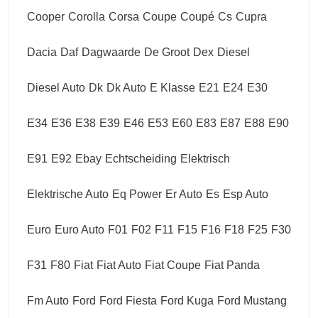
Cooper
Corolla
Corsa
Coupe
Coupé
Cs
Cupra
Dacia
Daf
Dagwaarde
De Groot
Dex
Diesel
Diesel Auto
Dk
Dk Auto
E Klasse
E21
E24
E30
E34
E36
E38
E39
E46
E53
E60
E83
E87
E88
E90
E91
E92
Ebay
Echtscheiding
Elektrisch
Elektrische Auto
Eq Power
Er Auto
Es
Esp Auto
Euro
Euro Auto
F01
F02
F11
F15
F16
F18
F25
F30
F31
F80
Fiat
Fiat Auto
Fiat Coupe
Fiat Panda
Fm Auto
Ford
Ford Fiesta
Ford Kuga
Ford Mustang