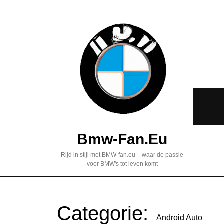
Bmw-Fan.eu
Rijd in stijl met BMW-fan.eu – waar de passie
voor BMW's tot leven komt
Categorie:
Android Auto