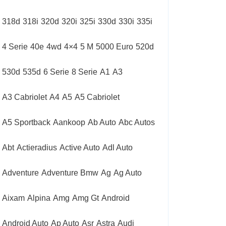
318d
318i
320d
320i
325i
330d
330i
335i
4 Serie
40e
4wd
4×4
5 M
5000 Euro
520d
530d
535d
6 Serie
8 Serie
A1
A3
A3 Cabriolet
A4
A5
A5 Cabriolet
A5 Sportback
Aankoop
Ab Auto
Abc Autos
Abt
Actieradius
Active Auto
Adl Auto
Adventure
Adventure Bmw
Ag
Ag Auto
Aixam
Alpina
Amg
Amg Gt
Android
Android Auto
Ap Auto
Asr
Astra
Audi