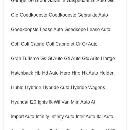
Garage De Groot
Garantie
Gaspedaal
Gl Auto
Glc
Gle
Goedkoopste
Goedkoopste Gebruikte Auto
Goedkoopste Lease Auto
Goedkope Lease Auto
Golf
Golf Cabrio
Golf Cabriolet
Gr
Gr Auto
Gran Turismo
Gs
Gt Auto
Gtr Auto
Gtx Auto
Hartge
Hatchback
Hb
Hd Auto
Hero
Hiro
Hk Auto
Holden
Hublo
Hybride
Hybride Auto
Hybride Wagens
Hyundai
I20
Ignis
Ik Wil Van Mijn Auto Af
Import Auto
Infinity
Infinity Auto
Inter Auto
Ital Auto