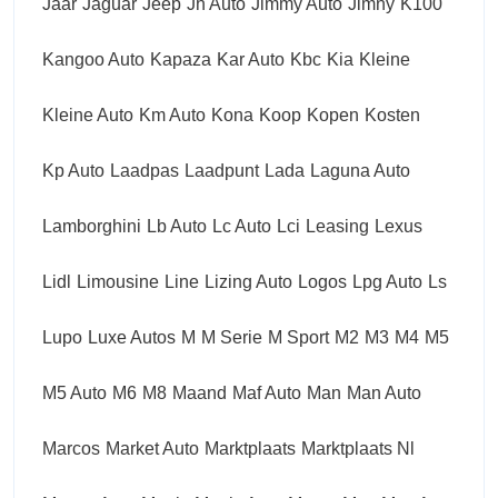
Jaar
Jaguar
Jeep
Jh Auto
Jimmy Auto
Jimny
K100
Kangoo Auto
Kapaza
Kar Auto
Kbc
Kia
Kleine
Kleine Auto
Km Auto
Kona
Koop
Kopen
Kosten
Kp Auto
Laadpas
Laadpunt
Lada
Laguna Auto
Lamborghini
Lb Auto
Lc Auto
Lci
Leasing
Lexus
Lidl
Limousine
Line
Lizing Auto
Logos
Lpg Auto
Ls
Lupo
Luxe Autos
M
M Serie
M Sport
M2
M3
M4
M5
M5 Auto
M6
M8
Maand
Maf Auto
Man
Man Auto
Marcos
Market Auto
Marktplaats
Marktplaats Nl