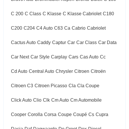
C 200
C Class
C Klasse
C Klasse Cabriolet
C180
C200
C204
C4 Auto
C63
Ca
Cabrio
Cabriolet
Cactus Auto
Caddy
Captur
Car
Car Class
Car Data
Car Next
Car Style
Carplay
Cars
Cas Auto
Cc
Cd Auto
Central Auto
Chrysler
Citroen
Citroën
Citroen C3
Citroen Picasso
Cla
Cla Coupe
Click Auto
Clio
Clk
Cm Auto
Cm Automobile
Cooper
Corolla
Corsa
Coupe
Coupé
Cs
Cupra
Dacia
Daf
Dagwaarde
De Groot
Dex
Diesel