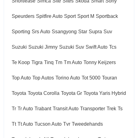
Shortlease
Simca
Site
Sites
Skoda
Smart
Sony
Speurders
Spitfire Auto
Sport
Sport M
Sportback
Sporting
Srs Auto
Ssangyong
Star
Supra
Suv
Suzuki
Suzuki Jimny
Suzuki Suv
Swift Auto
Tcs
Te Koop
Tigra
Tinq
Tm
Tm Auto
Tonny Keijzers
Top Auto
Top Autos
Torino Auto
Tot 5000
Touran
Toyota
Toyota Corolla
Toyota Gr
Toyota Yaris Hybrid
Tr
Tr Auto
Trabant
Transit Auto
Transporter
Trek
Ts
Tt
Tt Auto
Tucson Auto
Tvr
Tweedehands