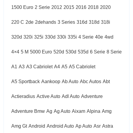
1500 Euro
2 Serie
2012
2015
2016
2018
2020
220 C
2de
2dehands
3 Series
316d
318d
318i
320d
320i
325i
330d
330i
335i
4 Serie
40e
4wd
4×4
5 M
5000 Euro
520d
530d
535d
6 Serie
8 Serie
A1
A3
A3 Cabriolet
A4
A5
A5 Cabriolet
A5 Sportback
Aankoop
Ab Auto
Abc Autos
Abt
Actieradius
Active Auto
Adl Auto
Adventure
Adventure Bmw
Ag
Ag Auto
Aixam
Alpina
Amg
Amg Gt
Android
Android Auto
Ap Auto
Asr
Astra