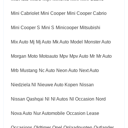
Mini Cabriolet
Mini Cooper
Mini Cooper Cabrio
Mini Cooper S
Mini S
Minicooper
Mitsubishi
Mix Auto
Mj
Mj Auto
Mk Auto
Model
Monster Auto
Morgan
Moto
Motoauto
Mpv
Mpv Auto
Mr
Mr Auto
Mrb
Mustang
Nc Auto
Neon Auto
Next Auto
Niedziela Nl
Nieuwe Auto Kopen
Nissan
Nissan Qashqai
Nl
Nl Autos
Nl Occasion
Nord
Nova Auto
Nur Automobile
Occasion Lease
Occasions
Oldtimer
Opel
Oplaadpunten
Outlander