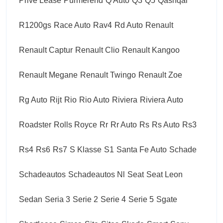
Prive Lease
Purmerend
Q Auto
Q3
Q5
Qashqai
R1200gs
Race Auto
Rav4
Rd Auto
Renault
Renault Captur
Renault Clio
Renault Kangoo
Renault Megane
Renault Twingo
Renault Zoe
Rg Auto
Rijt
Rio
Rio Auto
Riviera
Riviera Auto
Roadster
Rolls Royce
Rr
Rr Auto
Rs
Rs Auto
Rs3
Rs4
Rs6
Rs7
S Klasse
S1
Santa Fe Auto
Schade
Schadeautos
Schadeautos Nl
Seat
Seat Leon
Sedan
Seria 3
Serie 2
Serie 4
Serie 5
Sgate