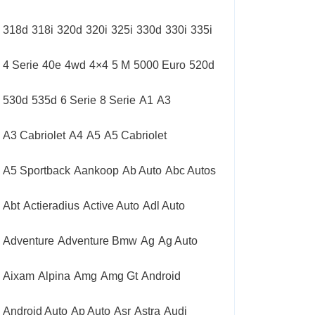
318d
318i
320d
320i
325i
330d
330i
335i
4 Serie
40e
4wd
4×4
5 M
5000 Euro
520d
530d
535d
6 Serie
8 Serie
A1
A3
A3 Cabriolet
A4
A5
A5 Cabriolet
A5 Sportback
Aankoop
Ab Auto
Abc Autos
Abt
Actieradius
Active Auto
Adl Auto
Adventure
Adventure Bmw
Ag
Ag Auto
Aixam
Alpina
Amg
Amg Gt
Android
Android Auto
Ap Auto
Asr
Astra
Audi