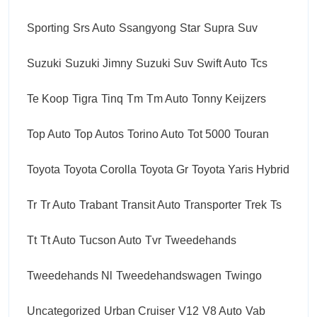
Sporting
Srs Auto
Ssangyong
Star
Supra
Suv
Suzuki
Suzuki Jimny
Suzuki Suv
Swift Auto
Tcs
Te Koop
Tigra
Tinq
Tm
Tm Auto
Tonny Keijzers
Top Auto
Top Autos
Torino Auto
Tot 5000
Touran
Toyota
Toyota Corolla
Toyota Gr
Toyota Yaris Hybrid
Tr
Tr Auto
Trabant
Transit Auto
Transporter
Trek
Ts
Tt
Tt Auto
Tucson Auto
Tvr
Tweedehands
Tweedehands Nl
Tweedehandswagen
Twingo
Uncategorized
Urban Cruiser
V12
V8 Auto
Vab