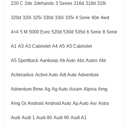
220 C
2de
2dehands
3 Series
316d
318d
318i
320d
320i
325i
330d
330i
335i
4 Serie
40e
4wd
4×4
5 M
5000 Euro
520d
530d
535d
6 Serie
8 Serie
A1
A3
A3 Cabriolet
A4
A5
A5 Cabriolet
A5 Sportback
Aankoop
Ab Auto
Abc Autos
Abt
Actieradius
Active Auto
Adl Auto
Adventure
Adventure Bmw
Ag
Ag Auto
Aixam
Alpina
Amg
Amg Gt
Android
Android Auto
Ap Auto
Asr
Astra
Audi
Audi 1
Audi 80
Audi 90
Audi A1