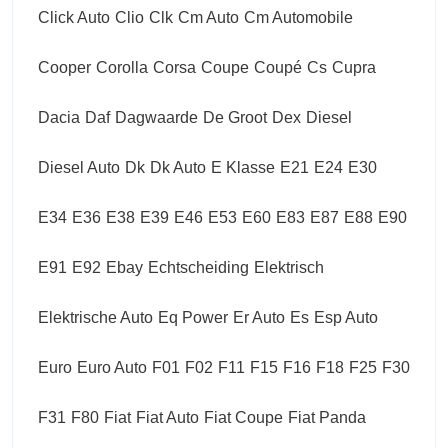
Click Auto
Clio
Clk
Cm Auto
Cm Automobile
Cooper
Corolla
Corsa
Coupe
Coupé
Cs
Cupra
Dacia
Daf
Dagwaarde
De Groot
Dex
Diesel
Diesel Auto
Dk
Dk Auto
E Klasse
E21
E24
E30
E34
E36
E38
E39
E46
E53
E60
E83
E87
E88
E90
E91
E92
Ebay
Echtscheiding
Elektrisch
Elektrische Auto
Eq Power
Er Auto
Es
Esp Auto
Euro
Euro Auto
F01
F02
F11
F15
F16
F18
F25
F30
F31
F80
Fiat
Fiat Auto
Fiat Coupe
Fiat Panda