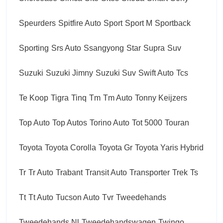
Speurders
Spitfire Auto
Sport
Sport M
Sportback
Sporting
Srs Auto
Ssangyong
Star
Supra
Suv
Suzuki
Suzuki Jimny
Suzuki Suv
Swift Auto
Tcs
Te Koop
Tigra
Tinq
Tm
Tm Auto
Tonny Keijzers
Top Auto
Top Autos
Torino Auto
Tot 5000
Touran
Toyota
Toyota Corolla
Toyota Gr
Toyota Yaris Hybrid
Tr
Tr Auto
Trabant
Transit Auto
Transporter
Trek
Ts
Tt
Tt Auto
Tucson Auto
Tvr
Tweedehands
Tweedehands Nl
Tweedehandswagen
Twingo