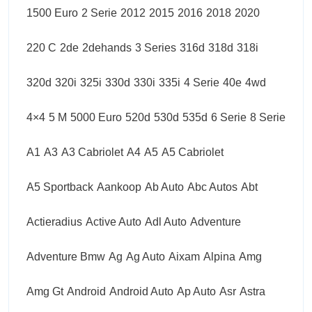
1500 Euro
2 Serie
2012
2015
2016
2018
2020
220 C
2de
2dehands
3 Series
316d
318d
318i
320d
320i
325i
330d
330i
335i
4 Serie
40e
4wd
4×4
5 M
5000 Euro
520d
530d
535d
6 Serie
8 Serie
A1
A3
A3 Cabriolet
A4
A5
A5 Cabriolet
A5 Sportback
Aankoop
Ab Auto
Abc Autos
Abt
Actieradius
Active Auto
Adl Auto
Adventure
Adventure Bmw
Ag
Ag Auto
Aixam
Alpina
Amg
Amg Gt
Android
Android Auto
Ap Auto
Asr
Astra