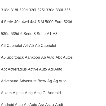
318d
318i
320d
320i
325i
330d
330i
335i
4 Serie
40e
4wd
4×4
5 M
5000 Euro
520d
530d
535d
6 Serie
8 Serie
A1
A3
A3 Cabriolet
A4
A5
A5 Cabriolet
A5 Sportback
Aankoop
Ab Auto
Abc Autos
Abt
Actieradius
Active Auto
Adl Auto
Adventure
Adventure Bmw
Ag
Ag Auto
Aixam
Alpina
Amg
Amg Gt
Android
Android Auto
Ap Auto
Asr
Astra
Audi