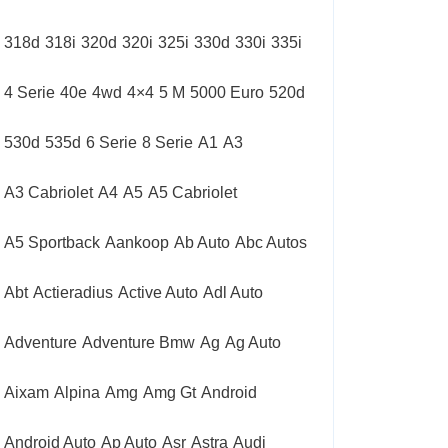
318d
318i
320d
320i
325i
330d
330i
335i
4 Serie
40e
4wd
4×4
5 M
5000 Euro
520d
530d
535d
6 Serie
8 Serie
A1
A3
A3 Cabriolet
A4
A5
A5 Cabriolet
A5 Sportback
Aankoop
Ab Auto
Abc Autos
Abt
Actieradius
Active Auto
Adl Auto
Adventure
Adventure Bmw
Ag
Ag Auto
Aixam
Alpina
Amg
Amg Gt
Android
Android Auto
Ap Auto
Asr
Astra
Audi