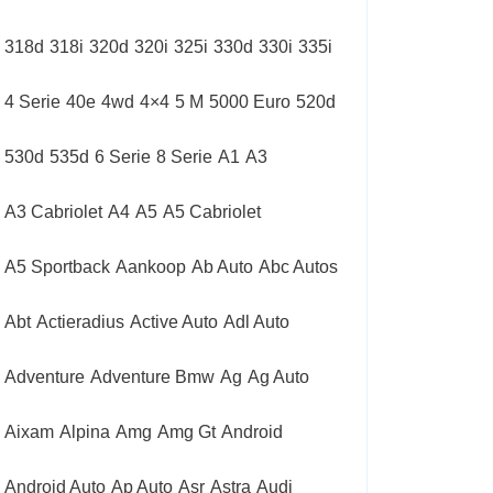
318d
318i
320d
320i
325i
330d
330i
335i
4 Serie
40e
4wd
4×4
5 M
5000 Euro
520d
530d
535d
6 Serie
8 Serie
A1
A3
A3 Cabriolet
A4
A5
A5 Cabriolet
A5 Sportback
Aankoop
Ab Auto
Abc Autos
Abt
Actieradius
Active Auto
Adl Auto
Adventure
Adventure Bmw
Ag
Ag Auto
Aixam
Alpina
Amg
Amg Gt
Android
Android Auto
Ap Auto
Asr
Astra
Audi