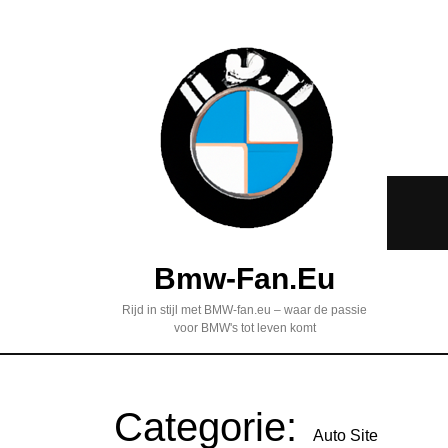
Bmw-Fan.eu
Rijd in stijl met BMW-fan.eu – waar de passie
voor BMW's tot leven komt
Categorie:
Auto Site