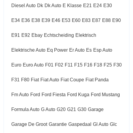
Diesel Auto
Dk
Dk Auto
E Klasse
E21
E24
E30
E34
E36
E38
E39
E46
E53
E60
E83
E87
E88
E90
E91
E92
Ebay
Echtscheiding
Elektrisch
Elektrische Auto
Eq Power
Er Auto
Es
Esp Auto
Euro
Euro Auto
F01
F02
F11
F15
F16
F18
F25
F30
F31
F80
Fiat
Fiat Auto
Fiat Coupe
Fiat Panda
Fm Auto
Ford
Ford Fiesta
Ford Kuga
Ford Mustang
Formula Auto
G Auto
G20
G21
G30
Garage
Garage De Groot
Garantie
Gaspedaal
Gl Auto
Glc