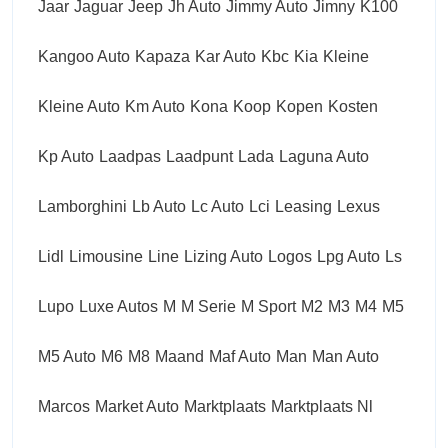
Jaar
Jaguar
Jeep
Jh Auto
Jimmy Auto
Jimny
K100
Kangoo Auto
Kapaza
Kar Auto
Kbc
Kia
Kleine
Kleine Auto
Km Auto
Kona
Koop
Kopen
Kosten
Kp Auto
Laadpas
Laadpunt
Lada
Laguna Auto
Lamborghini
Lb Auto
Lc Auto
Lci
Leasing
Lexus
Lidl
Limousine
Line
Lizing Auto
Logos
Lpg Auto
Ls
Lupo
Luxe Autos
M
M Serie
M Sport
M2
M3
M4
M5
M5 Auto
M6
M8
Maand
Maf Auto
Man
Man Auto
Marcos
Market Auto
Marktplaats
Marktplaats Nl