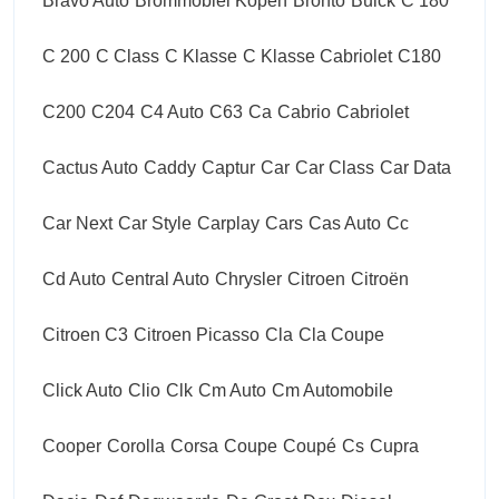
Bravo Auto
Brommobiel Kopen
Bronto
Buick
C 180
C 200
C Class
C Klasse
C Klasse Cabriolet
C180
C200
C204
C4 Auto
C63
Ca
Cabrio
Cabriolet
Cactus Auto
Caddy
Captur
Car
Car Class
Car Data
Car Next
Car Style
Carplay
Cars
Cas Auto
Cc
Cd Auto
Central Auto
Chrysler
Citroen
Citroën
Citroen C3
Citroen Picasso
Cla
Cla Coupe
Click Auto
Clio
Clk
Cm Auto
Cm Automobile
Cooper
Corolla
Corsa
Coupe
Coupé
Cs
Cupra