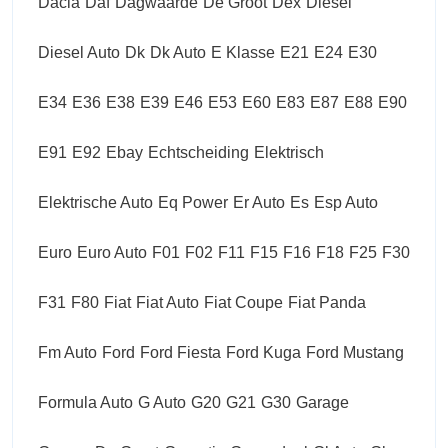
Dacia
Daf
Dagwaarde
De Groot
Dex
Diesel
Diesel Auto
Dk
Dk Auto
E Klasse
E21
E24
E30
E34
E36
E38
E39
E46
E53
E60
E83
E87
E88
E90
E91
E92
Ebay
Echtscheiding
Elektrisch
Elektrische Auto
Eq Power
Er Auto
Es
Esp Auto
Euro
Euro Auto
F01
F02
F11
F15
F16
F18
F25
F30
F31
F80
Fiat
Fiat Auto
Fiat Coupe
Fiat Panda
Fm Auto
Ford
Ford Fiesta
Ford Kuga
Ford Mustang
Formula Auto
G Auto
G20
G21
G30
Garage