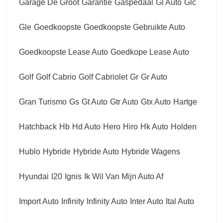
Garage De Groot
Garantie
Gaspedaal
Gl Auto
Glc
Gle
Goedkoopste
Goedkoopste Gebruikte Auto
Goedkoopste Lease Auto
Goedkope Lease Auto
Golf
Golf Cabrio
Golf Cabriolet
Gr
Gr Auto
Gran Turismo
Gs
Gt Auto
Gtr Auto
Gtx Auto
Hartge
Hatchback
Hb
Hd Auto
Hero
Hiro
Hk Auto
Holden
Hublo
Hybride
Hybride Auto
Hybride Wagens
Hyundai
I20
Ignis
Ik Wil Van Mijn Auto Af
Import Auto
Infinity
Infinity Auto
Inter Auto
Ital Auto