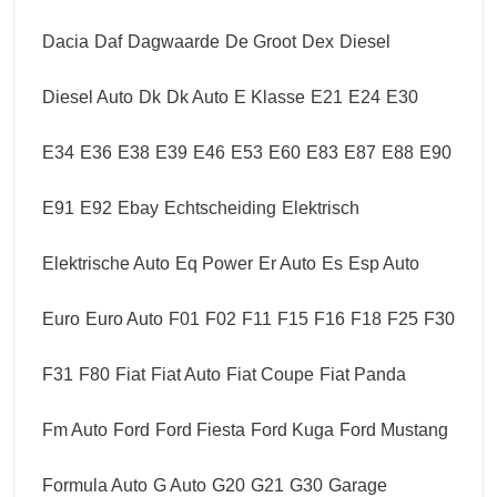
Dacia
Daf
Dagwaarde
De Groot
Dex
Diesel
Diesel Auto
Dk
Dk Auto
E Klasse
E21
E24
E30
E34
E36
E38
E39
E46
E53
E60
E83
E87
E88
E90
E91
E92
Ebay
Echtscheiding
Elektrisch
Elektrische Auto
Eq Power
Er Auto
Es
Esp Auto
Euro
Euro Auto
F01
F02
F11
F15
F16
F18
F25
F30
F31
F80
Fiat
Fiat Auto
Fiat Coupe
Fiat Panda
Fm Auto
Ford
Ford Fiesta
Ford Kuga
Ford Mustang
Formula Auto
G Auto
G20
G21
G30
Garage