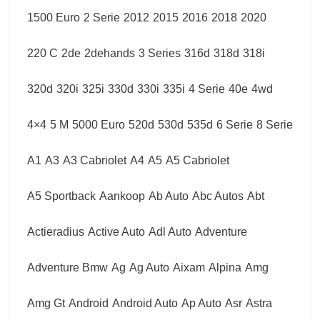
1500 Euro
2 Serie
2012
2015
2016
2018
2020
220 C
2de
2dehands
3 Series
316d
318d
318i
320d
320i
325i
330d
330i
335i
4 Serie
40e
4wd
4×4
5 M
5000 Euro
520d
530d
535d
6 Serie
8 Serie
A1
A3
A3 Cabriolet
A4
A5
A5 Cabriolet
A5 Sportback
Aankoop
Ab Auto
Abc Autos
Abt
Actieradius
Active Auto
Adl Auto
Adventure
Adventure Bmw
Ag
Ag Auto
Aixam
Alpina
Amg
Amg Gt
Android
Android Auto
Ap Auto
Asr
Astra