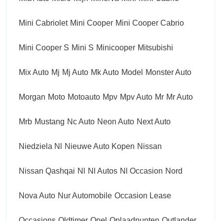
Mini Cabriolet
Mini Cooper
Mini Cooper Cabrio
Mini Cooper S
Mini S
Minicooper
Mitsubishi
Mix Auto
Mj
Mj Auto
Mk Auto
Model
Monster Auto
Morgan
Moto
Motoauto
Mpv
Mpv Auto
Mr
Mr Auto
Mrb
Mustang
Nc Auto
Neon Auto
Next Auto
Niedziela Nl
Nieuwe Auto Kopen
Nissan
Nissan Qashqai
Nl
Nl Autos
Nl Occasion
Nord
Nova Auto
Nur Automobile
Occasion Lease
Occasions
Oldtimer
Opel
Oplaadpunten
Outlander