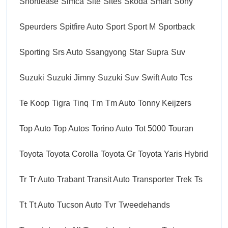
Shortlease
Simca
Site
Sites
Skoda
Smart
Sony
Speurders
Spitfire Auto
Sport
Sport M
Sportback
Sporting
Srs Auto
Ssangyong
Star
Supra
Suv
Suzuki
Suzuki Jimny
Suzuki Suv
Swift Auto
Tcs
Te Koop
Tigra
Tinq
Tm
Tm Auto
Tonny Keijzers
Top Auto
Top Autos
Torino Auto
Tot 5000
Touran
Toyota
Toyota Corolla
Toyota Gr
Toyota Yaris Hybrid
Tr
Tr Auto
Trabant
Transit Auto
Transporter
Trek
Ts
Tt
Tt Auto
Tucson Auto
Tvr
Tweedehands