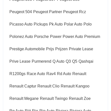
Peugeot 504
Peugeot Partner
Peugeot Rcz
Picasso Auto
Pickups
Pk Auto
Polar Auto
Polo
Polonez Auto
Porsche
Power
Power Auto
Premium
Prestige Automobile
Prijs
Prijzen
Private Lease
Prive Lease
Purmerend
Q Auto
Q3
Q5
Qashqai
R1200gs
Race Auto
Rav4
Rd Auto
Renault
Renault Captur
Renault Clio
Renault Kangoo
Renault Megane
Renault Twingo
Renault Zoe
Rg Auto
Rijt
Rio
Rio Auto
Riviera
Riviera Auto