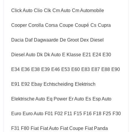
Click Auto
Clio
Clk
Cm Auto
Cm Automobile
Cooper
Corolla
Corsa
Coupe
Coupé
Cs
Cupra
Dacia
Daf
Dagwaarde
De Groot
Dex
Diesel
Diesel Auto
Dk
Dk Auto
E Klasse
E21
E24
E30
E34
E36
E38
E39
E46
E53
E60
E83
E87
E88
E90
E91
E92
Ebay
Echtscheiding
Elektrisch
Elektrische Auto
Eq Power
Er Auto
Es
Esp Auto
Euro
Euro Auto
F01
F02
F11
F15
F16
F18
F25
F30
F31
F80
Fiat
Fiat Auto
Fiat Coupe
Fiat Panda