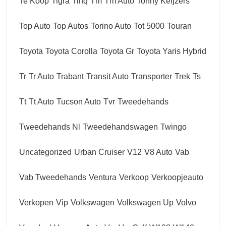
Te Koop
Tigra
Tinq
Tm
Tm Auto
Tonny Keijzers
Top Auto
Top Autos
Torino Auto
Tot 5000
Touran
Toyota
Toyota Corolla
Toyota Gr
Toyota Yaris Hybrid
Tr
Tr Auto
Trabant
Transit Auto
Transporter
Trek
Ts
Tt
Tt Auto
Tucson Auto
Tvr
Tweedehands
Tweedehands Nl
Tweedehandswagen
Twingo
Uncategorized
Urban Cruiser
V12
V8 Auto
Vab
Vab Tweedehands
Ventura
Verkoop
Verkoopjeauto
Verkopen
Vip
Volkswagen
Volkswagen Up
Volvo