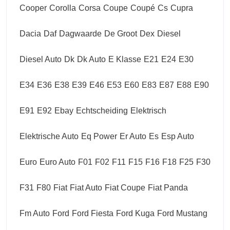
Cooper
Corolla
Corsa
Coupe
Coupé
Cs
Cupra
Dacia
Daf
Dagwaarde
De Groot
Dex
Diesel
Diesel Auto
Dk
Dk Auto
E Klasse
E21
E24
E30
E34
E36
E38
E39
E46
E53
E60
E83
E87
E88
E90
E91
E92
Ebay
Echtscheiding
Elektrisch
Elektrische Auto
Eq Power
Er Auto
Es
Esp Auto
Euro
Euro Auto
F01
F02
F11
F15
F16
F18
F25
F30
F31
F80
Fiat
Fiat Auto
Fiat Coupe
Fiat Panda
Fm Auto
Ford
Ford Fiesta
Ford Kuga
Ford Mustang