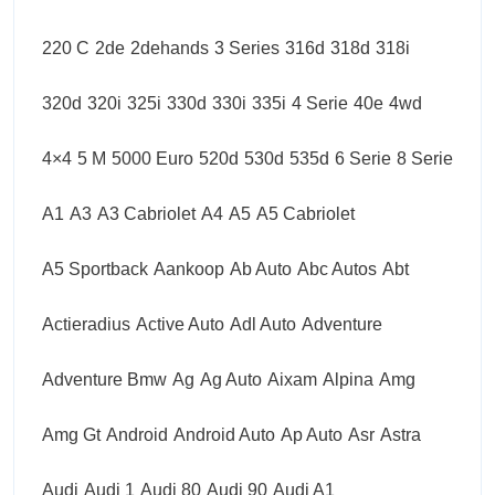
220 C
2de
2dehands
3 Series
316d
318d
318i
320d
320i
325i
330d
330i
335i
4 Serie
40e
4wd
4×4
5 M
5000 Euro
520d
530d
535d
6 Serie
8 Serie
A1
A3
A3 Cabriolet
A4
A5
A5 Cabriolet
A5 Sportback
Aankoop
Ab Auto
Abc Autos
Abt
Actieradius
Active Auto
Adl Auto
Adventure
Adventure Bmw
Ag
Ag Auto
Aixam
Alpina
Amg
Amg Gt
Android
Android Auto
Ap Auto
Asr
Astra
Audi
Audi 1
Audi 80
Audi 90
Audi A1