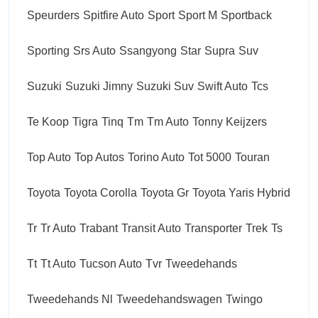
Speurders
Spitfire Auto
Sport
Sport M
Sportback
Sporting
Srs Auto
Ssangyong
Star
Supra
Suv
Suzuki
Suzuki Jimny
Suzuki Suv
Swift Auto
Tcs
Te Koop
Tigra
Tinq
Tm
Tm Auto
Tonny Keijzers
Top Auto
Top Autos
Torino Auto
Tot 5000
Touran
Toyota
Toyota Corolla
Toyota Gr
Toyota Yaris Hybrid
Tr
Tr Auto
Trabant
Transit Auto
Transporter
Trek
Ts
Tt
Tt Auto
Tucson Auto
Tvr
Tweedehands
Tweedehands Nl
Tweedehandswagen
Twingo