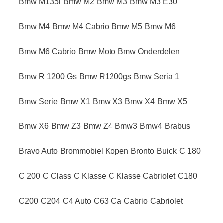
Bmw M135i
Bmw M2
Bmw M3
Bmw M3 E30
Bmw M4
Bmw M4 Cabrio
Bmw M5
Bmw M6
Bmw M6 Cabrio
Bmw Moto
Bmw Onderdelen
Bmw R 1200 Gs
Bmw R1200gs
Bmw Seria 1
Bmw Serie
Bmw X1
Bmw X3
Bmw X4
Bmw X5
Bmw X6
Bmw Z3
Bmw Z4
Bmw3
Bmw4
Brabus
Bravo Auto
Brommobiel Kopen
Bronto
Buick
C 180
C 200
C Class
C Klasse
C Klasse Cabriolet
C180
C200
C204
C4 Auto
C63
Ca
Cabrio
Cabriolet