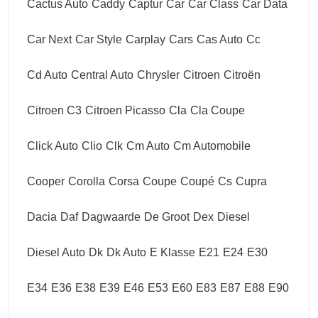
Cactus Auto
Caddy
Captur
Car
Car Class
Car Data
Car Next
Car Style
Carplay
Cars
Cas Auto
Cc
Cd Auto
Central Auto
Chrysler
Citroen
Citroën
Citroen C3
Citroen Picasso
Cla
Cla Coupe
Click Auto
Clio
Clk
Cm Auto
Cm Automobile
Cooper
Corolla
Corsa
Coupe
Coupé
Cs
Cupra
Dacia
Daf
Dagwaarde
De Groot
Dex
Diesel
Diesel Auto
Dk
Dk Auto
E Klasse
E21
E24
E30
E34
E36
E38
E39
E46
E53
E60
E83
E87
E88
E90