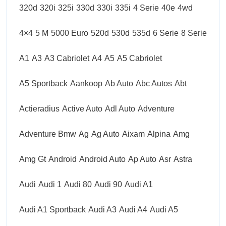
320d
320i
325i
330d
330i
335i
4 Serie
40e
4wd
4×4
5 M
5000 Euro
520d
530d
535d
6 Serie
8 Serie
A1
A3
A3 Cabriolet
A4
A5
A5 Cabriolet
A5 Sportback
Aankoop
Ab Auto
Abc Autos
Abt
Actieradius
Active Auto
Adl Auto
Adventure
Adventure Bmw
Ag
Ag Auto
Aixam
Alpina
Amg
Amg Gt
Android
Android Auto
Ap Auto
Asr
Astra
Audi
Audi 1
Audi 80
Audi 90
Audi A1
Audi A1 Sportback
Audi A3
Audi A4
Audi A5