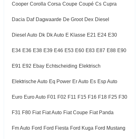
Cooper
Corolla
Corsa
Coupe
Coupé
Cs
Cupra
Dacia
Daf
Dagwaarde
De Groot
Dex
Diesel
Diesel Auto
Dk
Dk Auto
E Klasse
E21
E24
E30
E34
E36
E38
E39
E46
E53
E60
E83
E87
E88
E90
E91
E92
Ebay
Echtscheiding
Elektrisch
Elektrische Auto
Eq Power
Er Auto
Es
Esp Auto
Euro
Euro Auto
F01
F02
F11
F15
F16
F18
F25
F30
F31
F80
Fiat
Fiat Auto
Fiat Coupe
Fiat Panda
Fm Auto
Ford
Ford Fiesta
Ford Kuga
Ford Mustang