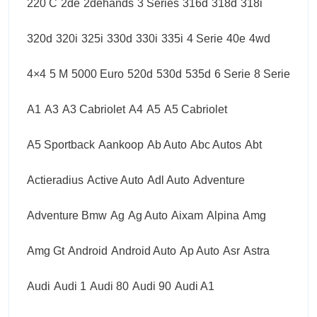
220 C
2de
2dehands
3 Series
316d
318d
318i
320d
320i
325i
330d
330i
335i
4 Serie
40e
4wd
4×4
5 M
5000 Euro
520d
530d
535d
6 Serie
8 Serie
A1
A3
A3 Cabriolet
A4
A5
A5 Cabriolet
A5 Sportback
Aankoop
Ab Auto
Abc Autos
Abt
Actieradius
Active Auto
Adl Auto
Adventure
Adventure Bmw
Ag
Ag Auto
Aixam
Alpina
Amg
Amg Gt
Android
Android Auto
Ap Auto
Asr
Astra
Audi
Audi 1
Audi 80
Audi 90
Audi A1