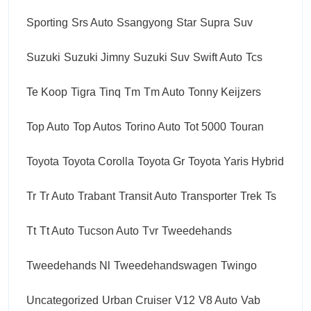
Sporting
Srs Auto
Ssangyong
Star
Supra
Suv
Suzuki
Suzuki Jimny
Suzuki Suv
Swift Auto
Tcs
Te Koop
Tigra
Tinq
Tm
Tm Auto
Tonny Keijzers
Top Auto
Top Autos
Torino Auto
Tot 5000
Touran
Toyota
Toyota Corolla
Toyota Gr
Toyota Yaris Hybrid
Tr
Tr Auto
Trabant
Transit Auto
Transporter
Trek
Ts
Tt
Tt Auto
Tucson Auto
Tvr
Tweedehands
Tweedehands Nl
Tweedehandswagen
Twingo
Uncategorized
Urban Cruiser
V12
V8 Auto
Vab