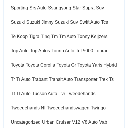
Sporting
Srs Auto
Ssangyong
Star
Supra
Suv
Suzuki
Suzuki Jimny
Suzuki Suv
Swift Auto
Tcs
Te Koop
Tigra
Tinq
Tm
Tm Auto
Tonny Keijzers
Top Auto
Top Autos
Torino Auto
Tot 5000
Touran
Toyota
Toyota Corolla
Toyota Gr
Toyota Yaris Hybrid
Tr
Tr Auto
Trabant
Transit Auto
Transporter
Trek
Ts
Tt
Tt Auto
Tucson Auto
Tvr
Tweedehands
Tweedehands Nl
Tweedehandswagen
Twingo
Uncategorized
Urban Cruiser
V12
V8 Auto
Vab