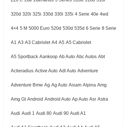
320d
320i
325i
330d
330i
335i
4 Serie
40e
4wd
4×4
5 M
5000 Euro
520d
530d
535d
6 Serie
8 Serie
A1
A3
A3 Cabriolet
A4
A5
A5 Cabriolet
A5 Sportback
Aankoop
Ab Auto
Abc Autos
Abt
Actieradius
Active Auto
Adl Auto
Adventure
Adventure Bmw
Ag
Ag Auto
Aixam
Alpina
Amg
Amg Gt
Android
Android Auto
Ap Auto
Asr
Astra
Audi
Audi 1
Audi 80
Audi 90
Audi A1