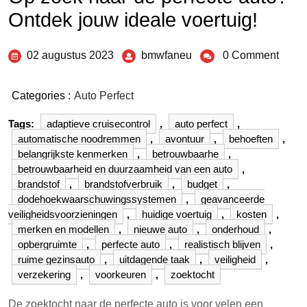
Ontdek jouw ideale voertuig!
02 augustus 2023
bmwfaneu
0 Comment
Categories :
Auto Perfect
Tags:
adaptieve cruisecontrol
,
auto perfect
,
automatische noodremmen
,
avontuur
,
behoeften
,
belangrijkste kenmerken
,
betrouwbaarhe
,
betrouwbaarheid en duurzaamheid van een auto
,
brandstof
,
brandstofverbruik
,
budget
,
dodehoekwaarschuwingssystemen
,
geavanceerde
veiligheidsvoorzieningen
,
huidige voertuig
,
kosten
,
merken en modellen
,
nieuwe auto
,
onderhoud
,
opbergruimte
,
perfecte auto
,
realistisch blijven
,
ruime gezinsauto
,
uitdagende taak
,
veiligheid
,
verzekering
,
voorkeuren
,
zoektocht
De zoektocht naar de perfecte auto is voor velen een