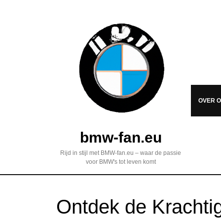
OVER 
bmw-fan.eu
Rijd in stijl met BMW-fan.eu – waar de passie
voor BMW's tot leven komt
Ontdek de Kracht