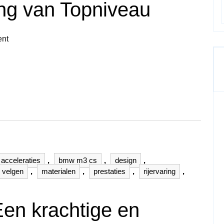
ing van Topniveau
nt
acceleraties
,
bmw m3 cs
,
design
,
n velgen
,
materialen
,
prestaties
,
rijervaring
,
n krachtige en