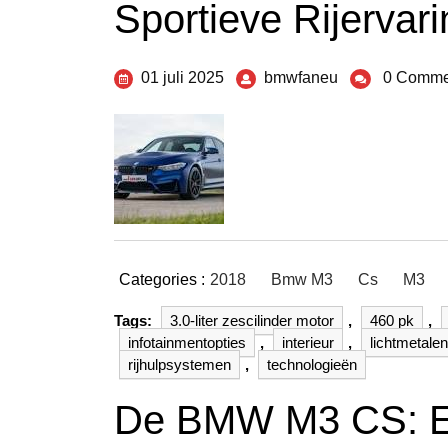
Sportieve Rijervar
01 juli 2025
bmwfaneu
0 Comme
Categories :
2018
Bmw M3
Cs
M3
Tags:
3.0-liter zescilinder motor
,
460 pk
,
infotainmentopties
,
interieur
,
lichtmetale
rijhulpsystemen
,
technologieën
De BMW M3 CS: Ee