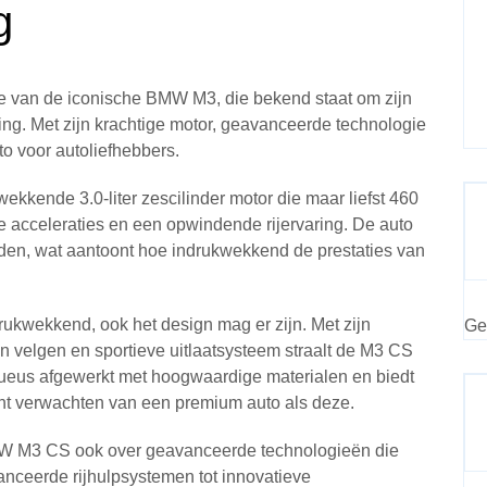
g
 van de iconische BMW M3, die bekend staat om zijn
ling. Met zijn krachtige motor, geavanceerde technologie
o voor autoliefhebbers.
kende 3.0-liter zescilinder motor die maar liefst 460
le acceleraties en een opwindende rijervaring. De auto
nden, wat aantoont hoe indrukwekkend de prestaties van
rukwekkend, ook het design mag er zijn. Met zijn
Ge
n velgen en sportieve uitlaatsysteem straalt de M3 CS
luxueus afgewerkt met hoogwaardige materialen en biedt
unt verwachten van een premium auto als deze.
BMW M3 CS ook over geavanceerde technologieën die
anceerde rijhulpsystemen tot innovatieve