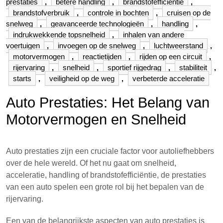
prestaties
,
betere handling
,
brandstofefficiëntie
,
brandstofverbruik
,
controle in bochten
,
cruisen op de
snelweg
,
geavanceerde technologieën
,
handling
,
indrukwekkende topsnelheid
,
inhalen van andere
voertuigen
,
invoegen op de snelweg
,
luchtweerstand
,
motorvermogen
,
reactietijden
,
rijden op een circuit
,
rijervaring
,
snelheid
,
sportief rijgedrag
,
stabiliteit
,
starts
,
veiligheid op de weg
,
verbeterde acceleratie
Auto Prestaties: Het Belang van
Motorvermogen en Snelheid
Auto prestaties zijn een cruciale factor voor autoliefhebbers
over de hele wereld. Of het nu gaat om snelheid,
acceleratie, handling of brandstofefficiëntie, de prestaties
van een auto spelen een grote rol bij het bepalen van de
rijervaring.
Een van de belangrijkste aspecten van auto prestaties is