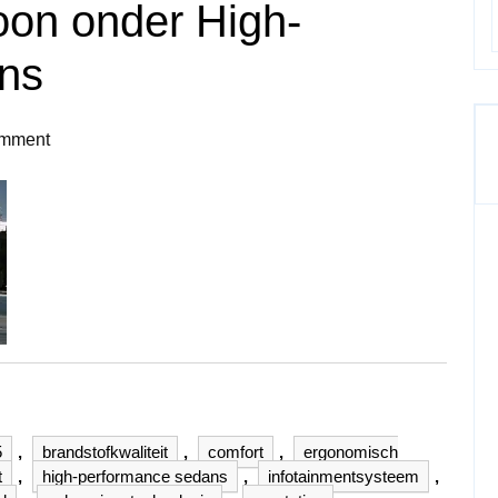
on onder High-
ns
mment
5
,
brandstofkwaliteit
,
comfort
,
ergonomisch
t
,
high-performance sedans
,
infotainmentsysteem
,