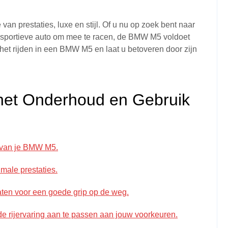
n prestaties, luxe en stijl. Of u nu op zoek bent naar
n sportieve auto om mee te racen, de BMW M5 voldoet
het rijden in een BMW M5 en laat u betoveren door zijn
 het Onderhoud en Gebruik
d van je BMW M5.
male prestaties.
ten voor een goede grip op de weg.
de rijervaring aan te passen aan jouw voorkeuren.