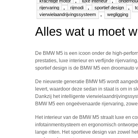
krachtige motor
,
luxe interieur
,
onderhou
rijervaring
,
rijmodi
,
sportief design
,
t
vierwielaandrijvingssysteem
,
wegligging
Alles wat u moet
De BMW M5 is een icoon onder de high-perfor
prestaties, luxe interieur en verfijnde rijervar
sportief design is de BMW M5 een droomauto vo
De nieuwste generatie BMW M5 wordt aangedrev
levert, waardoor deze sedan in staat is om in 
Dankzij het intelligente vierwielaandrijvings
BMW M5 een ongeëvenaarde rijervaring, zowel 
Het interieur van de BMW M5 straalt luxe en com
infotainmentsysteem en ergonomisch ontworpen 
lange ritten. Het sportieve design van zowel het