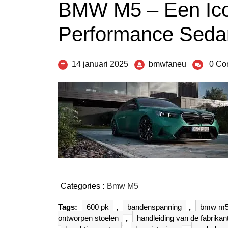
BMW M5 – Een Ico
Performance Seda
14 januari 2025
bmwfaneu
0 Co
Categories :
Bmw M5
Tags:
600 pk
,
bandenspanning
,
bmw m
ontworpen stoelen
,
handleiding van de fabrikan