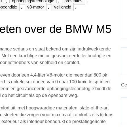
d
,
ophangingstechnologie
,
prestaties
,
opconditie
,
v8-motor
,
veiligheid
,
 weten over de BMW M5
mance sedans en staat bekend om zijn indrukwekkende
ing. Met een krachtige motor, geavanceerde technologie en
or liefhebbers van snelheid en comfort.
en door een 4,4-liter V8-motor die meer dan 600 pk
slechts enkele seconden van 0 naar 100 km/u te sprinten.
Ge
systeem en geavanceerde ophangingstechnologie biedt de
op het circuit als op de openbare weg.
fort uit, met hoogwaardige materialen, state-of-the-art
stoelen die zorgen voor maximaal comfort, zelfs tijdens
 exterieur als interieur benadrukt de prestatiegerichte