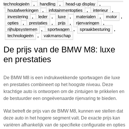
technologieën
,
handling
,
head-up display
,
houtafwerkingen
,
infotainmentopties
,
interieur
,
investering
,
leder
,
luxe
,
materialen
,
motor
,
opties
,
prestaties
,
prijs
,
rijervaringen
,
rijhulpsystemen
,
sportwagen
,
spraakbesturing
,
technologieën
,
vakmanschap
De prijs van de BMW M8: luxe
en prestaties
De BMW M8 is een indrukwekkende sportwagen die luxe
en prestaties combineert op het hoogste niveau. Deze
krachtige auto is ontworpen om de zintuigen te prikkelen en
de bestuurder een ongeëvenaarde rijervaring te bieden.
Wat betreft de prijs van de BMW M8, kunnen we stellen dat
deze auto in het hogere segment valt. De exacte prijs kan
variëren afhankelijk van de specifieke configuratie en opties