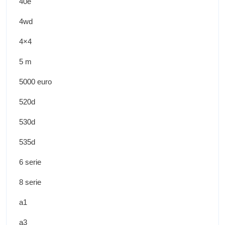
40e
4wd
4×4
5 m
5000 euro
520d
530d
535d
6 serie
8 serie
a1
a3