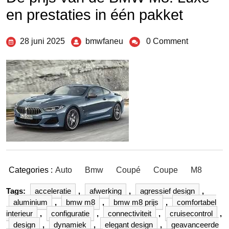
en prestaties in één pakket
28 juni 2025
bmwfaneu
0 Comment
Categories :
Auto
Bmw
Coupé
Coupe
M8
Tags:
acceleratie
,
afwerking
,
agressief design
,
aluminium
,
bmw m8
,
bmw m8 prijs
,
comfortabel
interieur
,
configuratie
,
connectiviteit
,
cruisecontrol
,
design
,
dynamiek
,
elegant design
,
geavanceerde