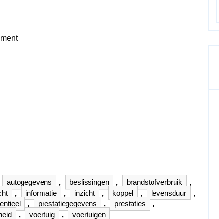
ment
autogegevens
,
beslissingen
,
brandstofverbruik
,
cht
,
informatie
,
inzicht
,
koppel
,
levensduur
,
entieel
,
prestatiegegevens
,
prestaties
,
heid
,
voertuig
,
voertuigen