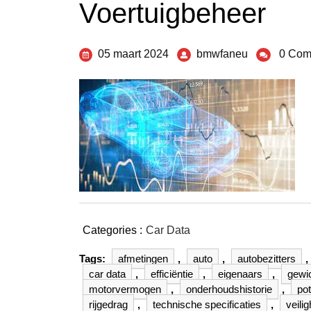
Voertuigbeheer
05 maart 2024
bmwfaneu
0 Com
Categories :
Car Data
Tags:
afmetingen
,
auto
,
autobezitters
,
car data
,
efficiëntie
,
eigenaars
,
gewi
motorvermogen
,
onderhoudshistorie
,
pot
rijgedrag
,
technische specificaties
,
veilig