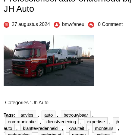
JH Auto
27 augustus 2024
bmwfaneu
0 Comment
Categories :
Jh Auto
Tags:
advies
,
auto
,
betrouwbaar
,
communicatie
,
dienstverlening
,
expertise
,
jh
auto
,
klanttevredenheid
,
kwaliteit
,
monteurs
,
onderdelen
,
onderhoud
,
partner
,
prijzen
,