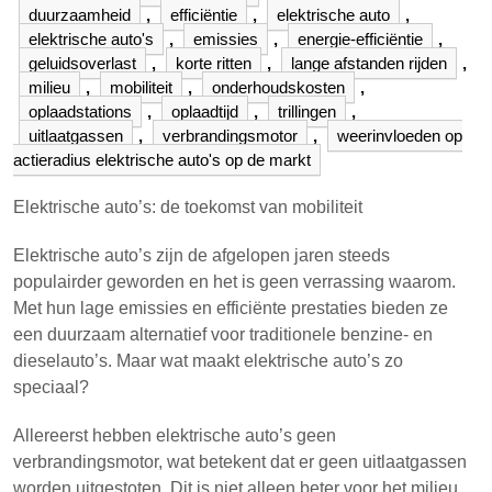
duurzaamheid
,
efficiëntie
,
elektrische auto
,
elektrische auto's
,
emissies
,
energie-efficiëntie
,
geluidsoverlast
,
korte ritten
,
lange afstanden rijden
,
milieu
,
mobiliteit
,
onderhoudskosten
,
oplaadstations
,
oplaadtijd
,
trillingen
,
uitlaatgassen
,
verbrandingsmotor
,
weerinvloeden op
actieradius elektrische auto's op de markt
Elektrische auto’s: de toekomst van mobiliteit
Elektrische auto’s zijn de afgelopen jaren steeds
populairder geworden en het is geen verrassing waarom.
Met hun lage emissies en efficiënte prestaties bieden ze
een duurzaam alternatief voor traditionele benzine- en
dieselauto’s. Maar wat maakt elektrische auto’s zo
speciaal?
Allereerst hebben elektrische auto’s geen
verbrandingsmotor, wat betekent dat er geen uitlaatgassen
worden uitgestoten. Dit is niet alleen beter voor het milieu,