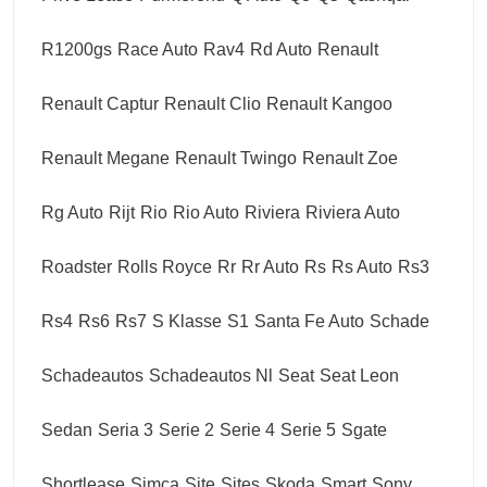
R1200gs
Race Auto
Rav4
Rd Auto
Renault
Renault Captur
Renault Clio
Renault Kangoo
Renault Megane
Renault Twingo
Renault Zoe
Rg Auto
Rijt
Rio
Rio Auto
Riviera
Riviera Auto
Roadster
Rolls Royce
Rr
Rr Auto
Rs
Rs Auto
Rs3
Rs4
Rs6
Rs7
S Klasse
S1
Santa Fe Auto
Schade
Schadeautos
Schadeautos Nl
Seat
Seat Leon
Sedan
Seria 3
Serie 2
Serie 4
Serie 5
Sgate
Shortlease
Simca
Site
Sites
Skoda
Smart
Sony