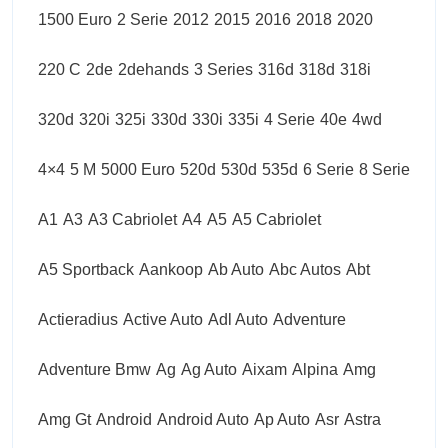
1500 Euro
2 Serie
2012
2015
2016
2018
2020
220 C
2de
2dehands
3 Series
316d
318d
318i
320d
320i
325i
330d
330i
335i
4 Serie
40e
4wd
4×4
5 M
5000 Euro
520d
530d
535d
6 Serie
8 Serie
A1
A3
A3 Cabriolet
A4
A5
A5 Cabriolet
A5 Sportback
Aankoop
Ab Auto
Abc Autos
Abt
Actieradius
Active Auto
Adl Auto
Adventure
Adventure Bmw
Ag
Ag Auto
Aixam
Alpina
Amg
Amg Gt
Android
Android Auto
Ap Auto
Asr
Astra