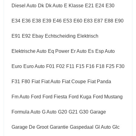
Diesel Auto
Dk
Dk Auto
E Klasse
E21
E24
E30
E34
E36
E38
E39
E46
E53
E60
E83
E87
E88
E90
E91
E92
Ebay
Echtscheiding
Elektrisch
Elektrische Auto
Eq Power
Er Auto
Es
Esp Auto
Euro
Euro Auto
F01
F02
F11
F15
F16
F18
F25
F30
F31
F80
Fiat
Fiat Auto
Fiat Coupe
Fiat Panda
Fm Auto
Ford
Ford Fiesta
Ford Kuga
Ford Mustang
Formula Auto
G Auto
G20
G21
G30
Garage
Garage De Groot
Garantie
Gaspedaal
Gl Auto
Glc