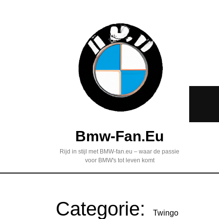
Bmw-Fan.eu
Rijd in stijl met BMW-fan.eu – waar de passie
voor BMW's tot leven komt
Categorie:
Twingo