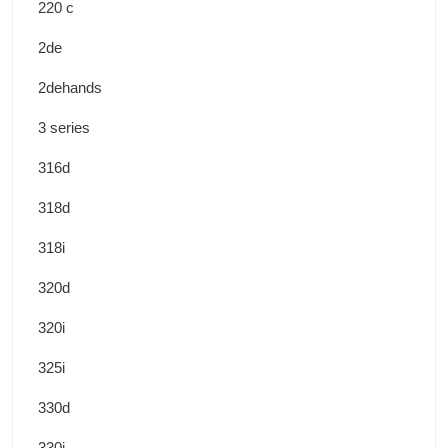
220 c
2de
2dehands
3 series
316d
318d
318i
320d
320i
325i
330d
330i