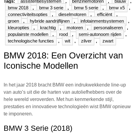
Tags:
assistentiesystemen
,
benzinemotoren
,
blauw
,
bmw 2018
,
bmw 3 serie
,
bmw 5 serie
,
bmw x5
,
connectiviteitsopties
,
dieselmotoren
,
efficiënt
,
groen
,
hybride aandrijflijnen
,
infotainmentsystemen
,
kleuropties
,
krachtig
,
motoren
,
personaliseren
,
populairste modellen
,
rood
,
semi-autonoom rijden
,
technologische functies
,
wit
,
zilver
,
zwart
BMW 2018: Een Overzicht van
Iconische Modellen
In het jaar 2018 bracht BMW een indrukwekkende line-up
van auto’s uit die de harten van autoliefhebbers over de
hele wereld veroverden. Met hun kenmerkende stijl,
prestaties en innovatieve technologieën wist BMW opnieuw
te imponeren.
BMW 3 Serie (2018)