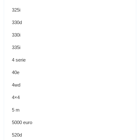
325i
330d
330i
335i
4 serie
40e
4wd
4×4
5 m
5000 euro
520d