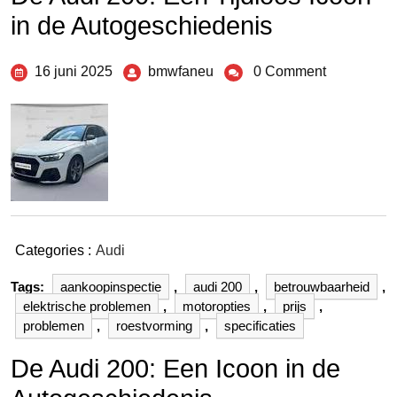
in de Autogeschiedenis
16 juni 2025
bmwfaneu
0 Comment
Categories :
Audi
Tags:
aankoopinspectie
,
audi 200
,
betrouwbaarheid
,
elektrische problemen
,
motoropties
,
prijs
,
problemen
,
roestvorming
,
specificaties
De Audi 200: Een Icoon in de