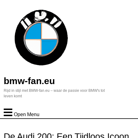
bmw-fan.eu
Rijd in stijl met BMW-fan.eu – waar de passie voor BMW's tot
leven komt
Open Menu
De Audi 200: Een Tijdloos Icoon