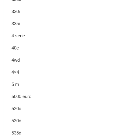
330i
335i
4 serie
40e
4wd
4×4
5 m
5000 euro
520d
530d
535d