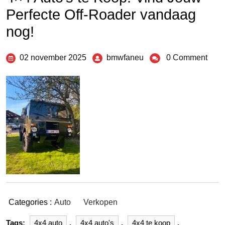
Perfecte Off-Roader vandaag
nog!
02 november 2025
bmwfaneu
0 Comment
Categories :
Auto
Verkopen
Tags:
4x4 auto
,
4x4 auto's
,
4x4 te koop
,