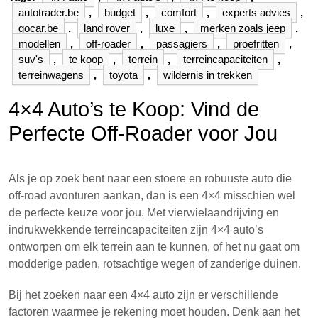
autotrader.be
,
budget
,
comfort
,
experts advies
,
gocar.be
,
land rover
,
luxe
,
merken zoals jeep
,
modellen
,
off-roader
,
passagiers
,
proefritten
,
suv's
,
te koop
,
terrein
,
terreincapaciteiten
,
terreinwagens
,
toyota
,
wildernis in trekken
4×4 Auto’s te Koop: Vind de
Perfecte Off-Roader voor Jou
Als je op zoek bent naar een stoere en robuuste auto die
off-road avonturen aankan, dan is een 4×4 misschien wel
de perfecte keuze voor jou. Met vierwielaandrijving en
indrukwekkende terreincapaciteiten zijn 4×4 auto’s
ontworpen om elk terrein aan te kunnen, of het nu gaat om
modderige paden, rotsachtige wegen of zanderige duinen.
Bij het zoeken naar een 4×4 auto zijn er verschillende
factoren waarmee je rekening moet houden. Denk aan het