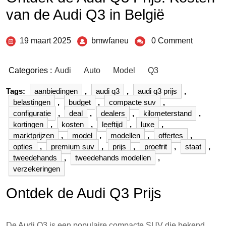
van de Audi Q3 in België
19 maart 2025
bmwfaneu
0 Comment
Categories :
Audi
Auto
Model
Q3
Tags:
aanbiedingen
,
audi q3
,
audi q3 prijs
,
belastingen
,
budget
,
compacte suv
,
configuratie
,
deal
,
dealers
,
kilometerstand
,
kortingen
,
kosten
,
leeftijd
,
luxe
,
marktprijzen
,
model
,
modellen
,
offertes
,
opties
,
premium suv
,
prijs
,
proefrit
,
staat
,
tweedehands
,
tweedehands modellen
,
verzekeringen
Ontdek de Audi Q3 Prijs
De Audi Q3 is een populaire compacte SUV die bekend