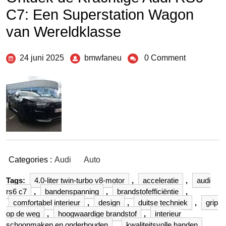
C7: Een Superstation Wagon
van Wereldklasse
24 juni 2025
bmwfaneu
0 Comment
Categories :
Audi
Auto
Tags:
4.0-liter twin-turbo v8-motor
,
acceleratie
,
audi
rs6 c7
,
bandenspanning
,
brandstofefficiëntie
,
comfortabel interieur
,
design
,
duitse techniek
,
grip
op de weg
,
hoogwaardige brandstof
,
interieur
schoonmaken en onderhouden
,
kwaliteitsvolle banden
,