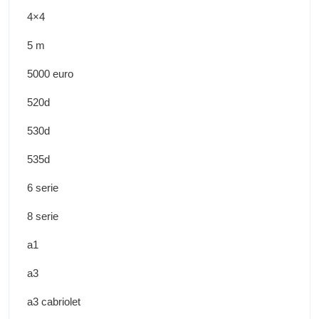
4×4
5 m
5000 euro
520d
530d
535d
6 serie
8 serie
a1
a3
a3 cabriolet