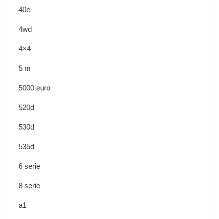
40e
4wd
4×4
5 m
5000 euro
520d
530d
535d
6 serie
8 serie
a1