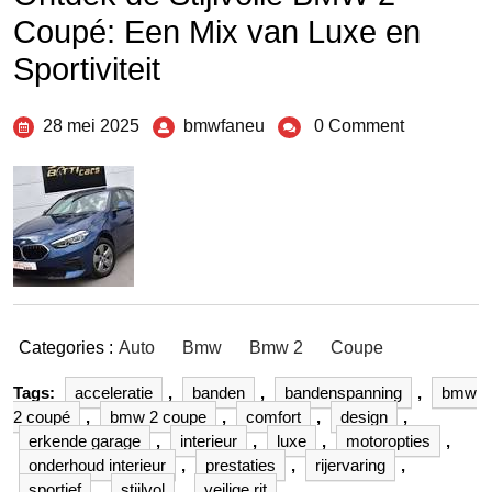
Coupé: Een Mix van Luxe en
Sportiviteit
28 mei 2025
bmwfaneu
0 Comment
Categories :
Auto
Bmw
Bmw 2
Coupe
Tags:
acceleratie
,
banden
,
bandenspanning
,
bmw
2 coupé
,
bmw 2 coupe
,
comfort
,
design
,
erkende garage
,
interieur
,
luxe
,
motoropties
,
onderhoud interieur
,
prestaties
,
rijervaring
,
sportief
,
stijlvol
,
veilige rit
,