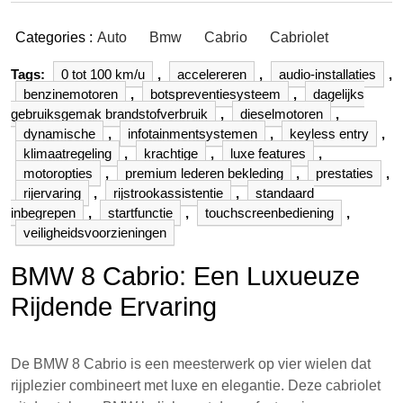
Categories :
Auto
Bmw
Cabrio
Cabriolet
Tags:
0 tot 100 km/u
,
accelereren
,
audio-installaties
,
benzinemotoren
,
botspreventiesysteem
,
dagelijks
gebruiksgemak brandstofverbruik
,
dieselmotoren
,
dynamische
,
infotainmentsystemen
,
keyless entry
,
klimaatregeling
,
krachtige
,
luxe features
,
motoropties
,
premium lederen bekleding
,
prestaties
,
rijervaring
,
rijstrookassistentie
,
standaard
inbegrepen
,
startfunctie
,
touchscreenbediening
,
veiligheidsvoorzieningen
BMW 8 Cabrio: Een Luxueuze
Rijdende Ervaring
De BMW 8 Cabrio is een meesterwerk op vier wielen dat
rijplezier combineert met luxe en elegantie. Deze cabriolet