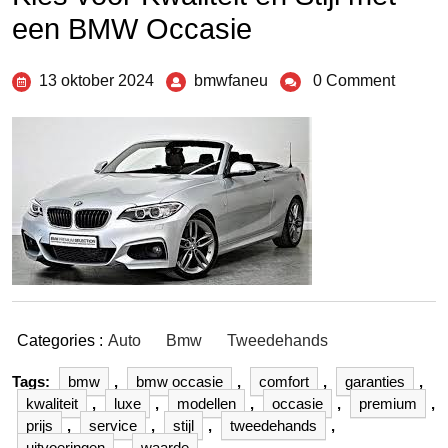
een BMW Occasie
13 oktober 2024
bmwfaneu
0 Comment
Categories :
Auto
Bmw
Tweedehands
Tags:
bmw
,
bmw occasie
,
comfort
,
garanties
,
kwaliteit
,
luxe
,
modellen
,
occasie
,
premium
,
prijs
,
service
,
stijl
,
tweedehands
,
uitvoeringen
,
waarde