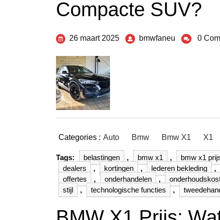
Compacte SUV?
26 maart 2025
bmwfaneu
0 Com
Categories :
Auto
Bmw
Bmw X1
X1
Tags:
belastingen
,
bmw x1
,
bmw x1 prij
dealers
,
kortingen
,
lederen bekleding
,
offertes
,
onderhandelen
,
onderhoudskos
stijl
,
technologische functies
,
tweedehand
BMW X1 Prijs: Wa