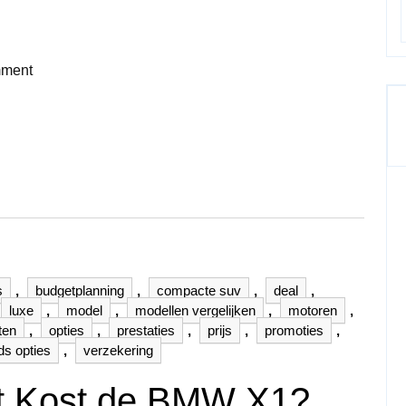
ment
s
,
budgetplanning
,
compacte suv
,
deal
,
luxe
,
model
,
modellen vergelijken
,
motoren
,
ten
,
opties
,
prestaties
,
prijs
,
promoties
,
s opties
,
verzekering
t Kost de BMW X1?