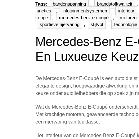
Tags:
bandenspanning
,
brandstofkwaliteit
,
functies
,
infotainmentsystemen
,
interieur
coupe
,
mercedes-benz e-coupé
,
motoren
sportieve rijervaring
,
stijlvol
,
technologie
Mercedes-Benz E-C
En Luxueuze Keu
De Mercedes-Benz E-Coupé is een auto die stij
elegante design, hoogwaardige afwerking en i
keuze onder autoliefhebbers die op zoek zijn n
Wat de Mercedes-Benz E-Coupé onderscheidt, is ni
Met krachtige motoren, geavanceerde technolog
een rijervaring van topklasse.
Het interieur van de Mercedes-Benz E-Coupé is