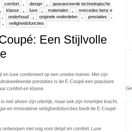
comfort
,
design
,
geavanceerde technologische
,
klasse
,
luxe
,
materialen
,
mercedes benz e
,
onderhoud
,
originele onderdelen
,
prestaties
,
,
veiligheidsfuncties
oupé: Een Stijlvolle
ze
l en luxe combineert op een unieke manier. Met zijn
ndrukwekkende prestaties is de E-Coupé een populaire
Ge
aar comfort en klasse.
et alleen zijn uiterlijk, maar ook zijn innerlijke kracht.
ie en innovatieve veiligheidsfuncties biedt de E-Coupé
 ontworpen met oog voor detail en comfort. Luxe