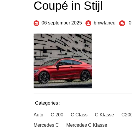
Coupé in Stijl
06 september 2025
bmwfaneu
0
Categories :
Auto
C 200
C Class
C Klasse
C20
Mercedes C
Mercedes C Klasse