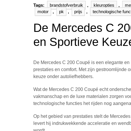
Tags:
brandstofverbruik
,
kleuropties
,
me
motor
,
pk
,
prijs
,
technologische func
De Mercedes C 200
en Sportieve Keuz
De Mercedes C 200 Coupé is een elegante en spo
prestaties en comfort. Met zijn gestroomlijnde
keuze onder autoliefhebbers.
Wat de Mercedes C 200 Coupé echt onderscheidt,
vakmanschap en de luxe materialen zorgen voor
technologische functies het rijden nog aange
Op het gebied van prestaties stelt de Mercedes 
levert hij indrukwekkende acceleratie en wend
wordt.