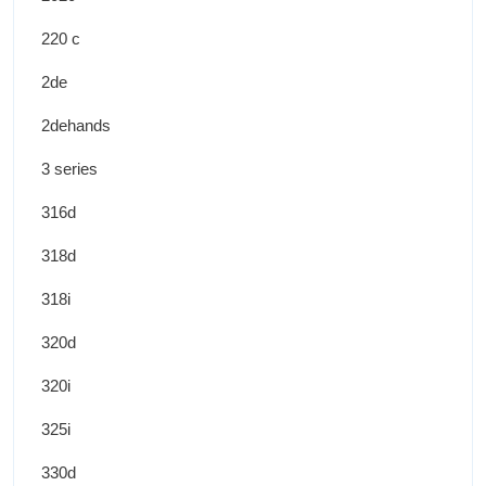
220 c
2de
2dehands
3 series
316d
318d
318i
320d
320i
325i
330d