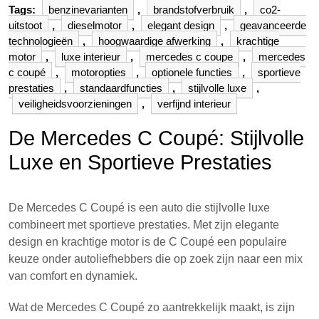
Tags:
benzinevarianten
,
brandstofverbruik
,
co2-
uitstoot
,
dieselmotor
,
elegant design
,
geavanceerde
technologieën
,
hoogwaardige afwerking
,
krachtige
motor
,
luxe interieur
,
mercedes c coupe
,
mercedes
c coupé
,
motoropties
,
optionele functies
,
sportieve
prestaties
,
standaardfuncties
,
stijlvolle luxe
,
veiligheidsvoorzieningen
,
verfijnd interieur
De Mercedes C Coupé: Stijlvolle
Luxe en Sportieve Prestaties
De Mercedes C Coupé is een auto die stijlvolle luxe
combineert met sportieve prestaties. Met zijn elegante
design en krachtige motor is de C Coupé een populaire
keuze onder autoliefhebbers die op zoek zijn naar een mix
van comfort en dynamiek.
Wat de Mercedes C Coupé zo aantrekkelijk maakt, is zijn