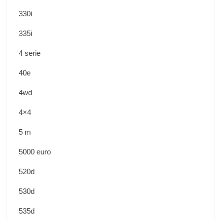
330i
335i
4 serie
40e
4wd
4×4
5 m
5000 euro
520d
530d
535d